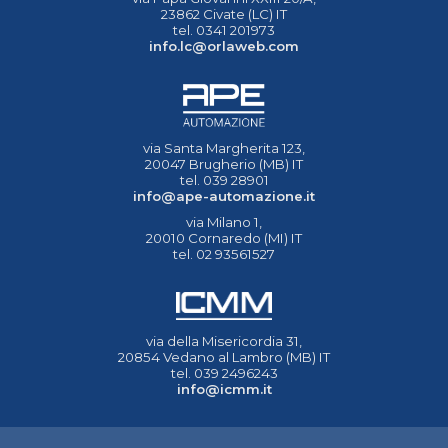
23862 Civate (LC) IT
tel. 0341 201973
info.lc@orlaweb.com
via Santa Margherita 123,
20047 Brugherio (MB) IT
tel. 039 28901
info@ape-automazione.it
via Milano 1,
20010 Cornaredo (MI) IT
tel. 02 93561527
via della Misericordia 31,
20854 Vedano al Lambro (MB) IT
tel. 039 2496243
info@icmm.it