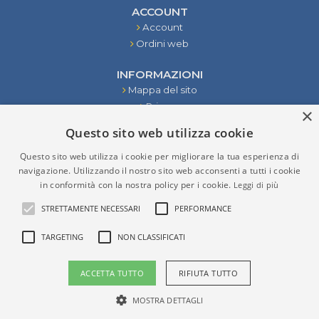
ACCOUNT
Account
Ordini web
INFORMAZIONI
Mappa del sito
Privacy
×
Condizioni
Questo sito web utilizza cookie
Contattaci
Questo sito web utilizza i cookie per migliorare la tua esperienza di
STRUMENTI
navigazione. Utilizzando il nostro sito web acconsenti a tutti i cookie
in conformità con la nostra policy per i cookie.
Leggi di più
RISULTATI DELLA RICERCA
STRETTAMENTE NECESSARI
PERFORMANCE
TARGETING
NON CLASSIFICATI
P.IVA (VAT) IT02276970965
ACCETTA TUTTO
RIFIUTA TUTTO
Copyright © 2026 Verzolla. Tutti i diritti riservati
Powered by
nopCommerce
- Developed by
Weblink srl
MOSTRA DETTAGLI