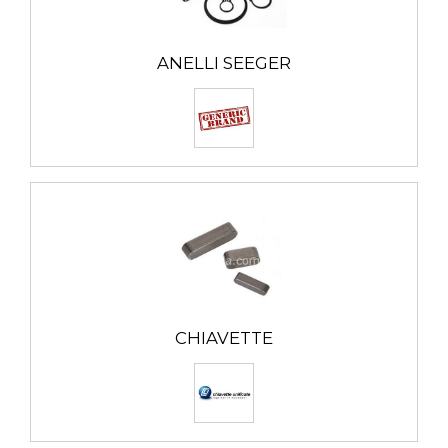
Rappresentano il giusto complemento ad una
gamma di cuscinetti e sopporti davvero completa.
ANELLI SEEGER
La gamma di accessori comprende:
- Anelli seeger
- Chiavette
- Dadi autobloccanti DIN985
- Ghiere autobloccanti
- Ghiere e rosette SKF
- Protezioni per cuscinetti
- Rondelle calibrate
- Speedi-sleeve
CHIAVETTE