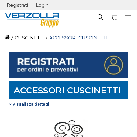
Registrati
Login
/
CUSCINETTI
/
ACCESSORI CUSCINETTI
ACCESSORI CUSCINETTI
Visualizza dettagli
Visualizza dettagli
La gamma degli accessori per cuscinetti
comprende tutta una serie di particolari necessari
per l'installazione ed il corretto montaggio dei
cuscinetti volventi.