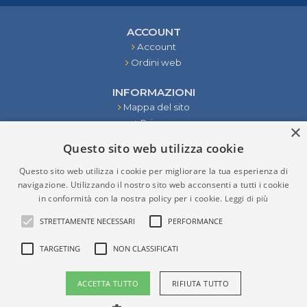
ACCOUNT
Account
Ordini web
INFORMAZIONI
Mappa del sito
Privacy
×
Condizioni
Questo sito web utilizza cookie
Contattaci
Questo sito web utilizza i cookie per migliorare la tua esperienza di
STRUMENTI
navigazione. Utilizzando il nostro sito web acconsenti a tutti i cookie
in conformità con la nostra policy per i cookie.
Leggi di più
RISULTATI DELLA RICERCA
STRETTAMENTE NECESSARI
PERFORMANCE
TARGETING
NON CLASSIFICATI
P.IVA (VAT) IT02276970965
ACCETTA TUTTO
RIFIUTA TUTTO
Copyright © 2026 Verzolla. Tutti i diritti riservati
Powered by
nopCommerce
- Developed by
Weblink srl