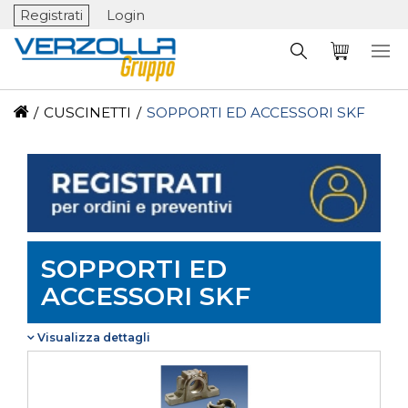
Registrati
Login
/
CUSCINETTI
/
SOPPORTI ED ACCESSORI SKF
SOPPORTI ED
ACCESSORI SKF
Visualizza dettagli
Visualizza dettagli
La gamma dei sopporti SKF comprende varie
tipologie di sopporti, la più usata è pero senza