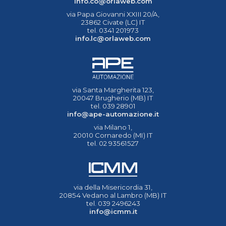
info.co@orlaweb.com
via Papa Giovanni XXIII 20/A,
23862 Civate (LC) IT
tel. 0341 201973
info.lc@orlaweb.com
via Santa Margherita 123,
20047 Brugherio (MB) IT
tel. 039 28901
info@ape-automazione.it
via Milano 1,
20010 Cornaredo (MI) IT
tel. 02 93561527
via della Misericordia 31,
20854 Vedano al Lambro (MB) IT
tel. 039 2496243
info@icmm.it