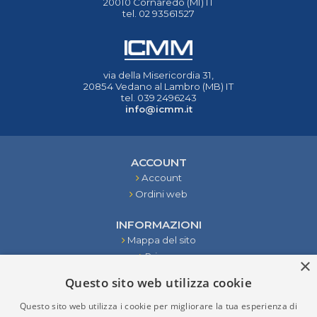
20010 Cornaredo (MI) IT
tel. 02 93561527
via della Misericordia 31,
20854 Vedano al Lambro (MB) IT
tel. 039 2496243
info@icmm.it
ACCOUNT
Account
Ordini web
INFORMAZIONI
Mappa del sito
Privacy
×
Condizioni
Questo sito web utilizza cookie
Contattaci
Questo sito web utilizza i cookie per migliorare la tua esperienza di