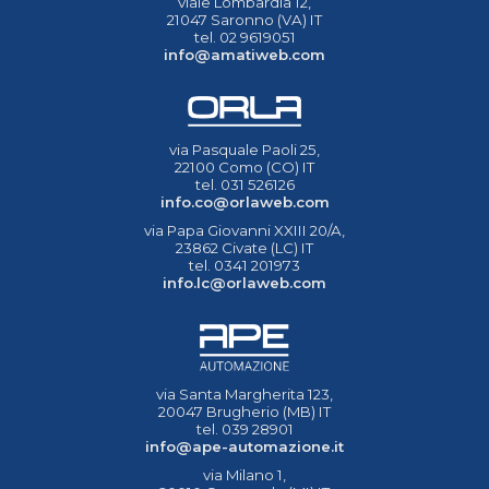
viale Lombardia 12,
21047 Saronno (VA) IT
tel. 02 9619051
info@amatiweb.com
via Pasquale Paoli 25,
22100 Como (CO) IT
tel. 031 526126
info.co@orlaweb.com
via Papa Giovanni XXIII 20/A,
23862 Civate (LC) IT
tel. 0341 201973
info.lc@orlaweb.com
via Santa Margherita 123,
20047 Brugherio (MB) IT
tel. 039 28901
info@ape-automazione.it
via Milano 1,